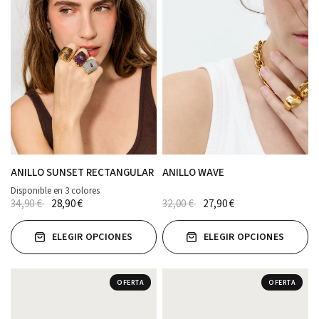
ANILLO SUNSET RECTANGULAR
ANILLO WAVE
Disponible en 3 colores
MARRÓN
MORADO
verde agua
34,90 €
28,90 €
32,00 €
27,90 €
ELEGIR OPCIONES
ELEGIR OPCIONES
OFERTA
OFERTA