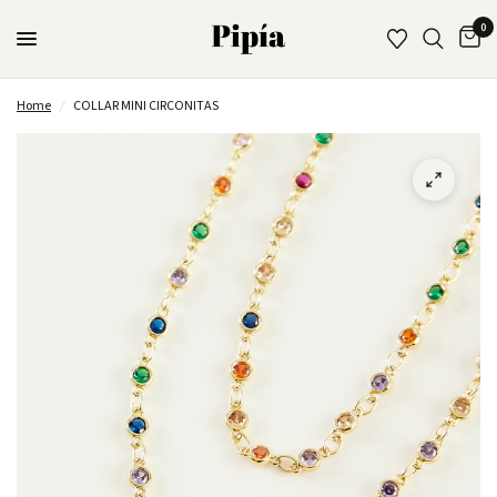
0
Home
/
COLLAR MINI CIRCONITAS